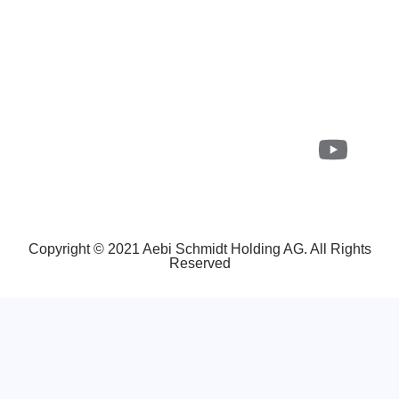
W
i
r
d
a
u
f
e
i
Copyright © 2021 Aebi Schmidt Holding AG. All Rights
n
Reserved
e
r
n
e
u
e
n
R
e