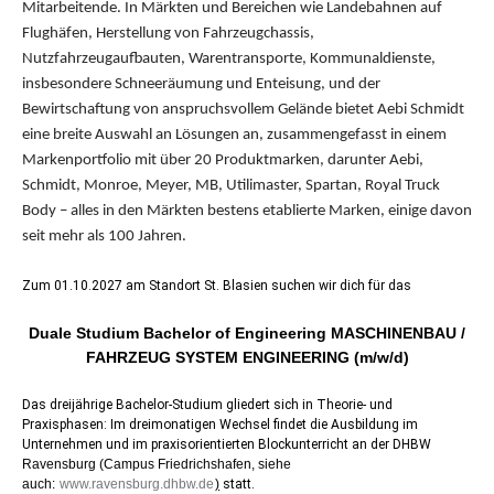
Mitarbeitende. In Märkten und Bereichen wie Landebahnen auf
Flughäfen, Herstellung von Fahrzeugchassis,
Nutzfahrzeugaufbauten, Warentransporte, Kommunaldienste,
insbesondere Schneeräumung und Enteisung, und der
Bewirtschaftung von anspruchsvollem Gelände bietet Aebi Schmidt
eine breite Auswahl an Lösungen an, zusammengefasst in einem
Markenportfolio mit über 20 Produktmarken, darunter Aebi,
Schmidt, Monroe, Meyer, MB, Utilimaster, Spartan, Royal Truck
Body – alles in den Märkten bestens etablierte Marken, einige davon
seit mehr als 100 Jahren.
Zum 01.10.2027 am Standort St. Blasien suchen wir dich für das
Duale Studium Bachelor of Engineering MASCHINENBAU /
FAHRZEUG SYSTEM ENGINEERING (m/w/d)
Das dreijährige Bachelor-Studium gliedert sich in Theorie- und
Praxisphasen: Im dreimonatigen Wechsel findet die Ausbildung im
Unternehmen und im praxisorientierten Blockunterricht an der DHBW
Ravensburg (Campus Friedrichshafen, siehe
auch:
www.ravensburg.dhbw.de
)
statt.